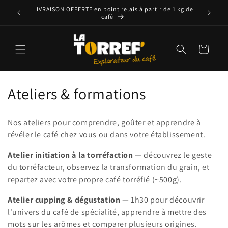
et
ses pro et
LIVRAISON OFFERTE en point relais à partir de 1 kg de
Icö Torr
passer
café
au
contenu
Panier
C
Ateliers & formations
o
Nos ateliers pour comprendre, goûter et apprendre à
l
révéler le café chez vous ou dans votre établissement.
l
Atelier initiation à la torréfaction
— découvrez le geste
du torréfacteur, observez la transformation du grain, et
e
repartez avec votre propre café torréfié (~500g).
c
Atelier cupping & dégustation
— 1h30 pour découvrir
t
l'univers du café de spécialité, apprendre à mettre des
mots sur les arômes et comparer plusieurs origines.