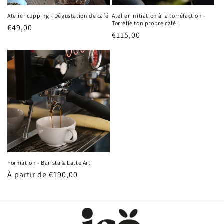
Atelier cupping - Dégustation de café
Atelier initiation à la torréfaction -
Torréfie ton propre café !
Prix
€49,00
Prix
€115,00
habituel
habituel
Formation - Barista & Latte Art
Prix
À partir de €190,00
habituel